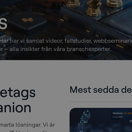
s
Här har vi samlat videor, fallstudier, webbseminarier
 – alla insikter från våra branschexperter.
öretags
Mest sedda d
anion
marta lösningar. Vi är