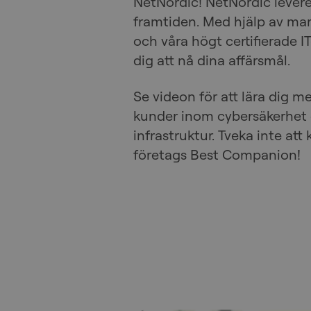
NetNordic! NetNordic leverer
framtiden. Med hjälp av ma
och våra högt certifierade IT
dig att nå dina affärsmål.
Se videon för att lära dig m
kunder inom cybersäkerhet o
infrastruktur. Tveka inte att 
företags Best Companion!