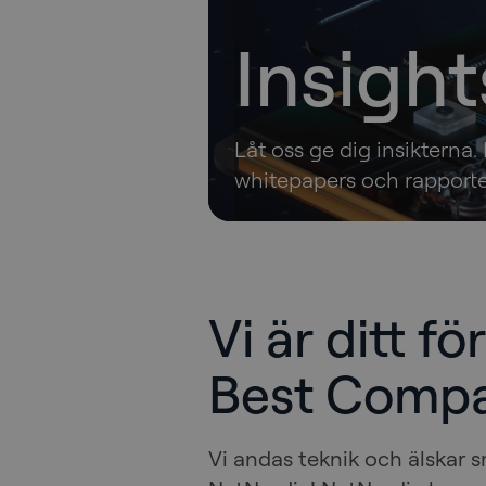
Insight
Låt oss ge dig insikterna. 
whitepapers och rapporter
Vi är ditt f
Best Comp
Vi andas teknik och älskar s