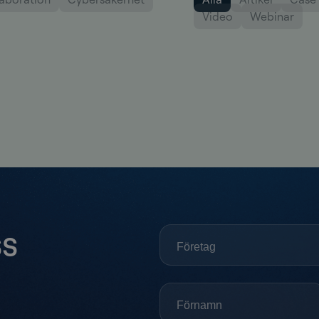
Video
Webinar
ss