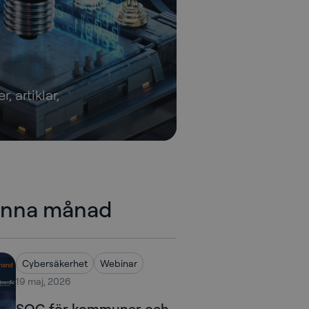
, artiklar,
enna månad
Cybersäkerhet
Webinar
19 maj, 2026
SOC för kommuner och