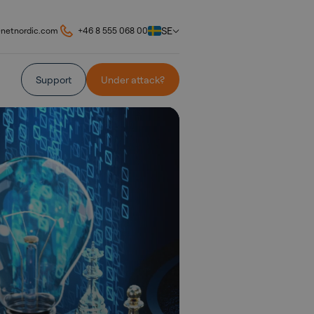
SE
@netnordic.com
+46 8 555 068 00
Support
Under attack?