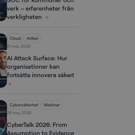
verk – erfarenheter från
verkligheten
Cloud
Artikel
21 maj, 2026
AI Attack Surface: Hur
organisationer kan
fortsätta innovera säkert
Cybersäkerhet
Webinar
28 maj, 2026
CyberTalk 2026: From
Assumption to Evidence