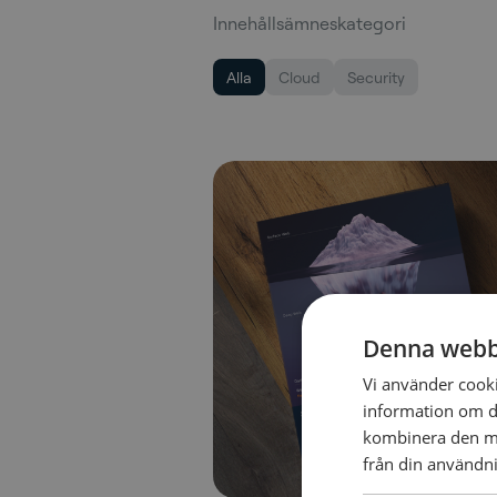
Innehållsämneskategori
Alla
Cloud
Security
Denna webb
Vi använder cookie
information om d
kombinera den me
från din användni