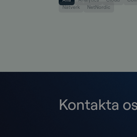
Nätverk
NetNordic
Kontakta o