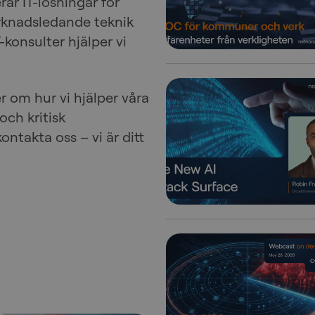
ar IT-lösningar för
rknadsledande teknik
-konsulter hjälper vi
er om hur vi hjälper våra
ch kritisk
kontakta oss – vi är ditt