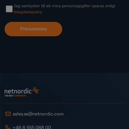
Sidot
NetNordic Sweden
sales.se@netnordic.com
+46 8 555 068 00