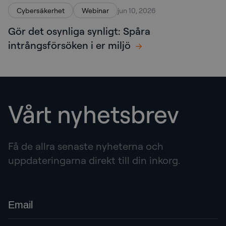
Cybersäkerhet
Webinar
jun 10, 2026
Gör det osynliga synligt: Spåra
intrångsförsöken i er miljö
Vårt nyhetsbrev
Få de allra senaste nyheterna och
uppdateringarna direkt till din inkorg.