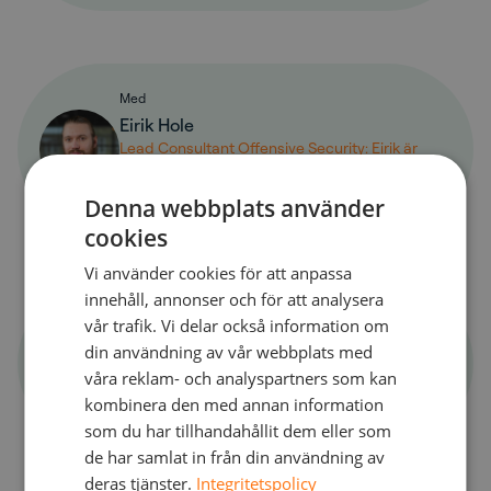
Med
Eirik Hole
Lead Consultant Offensive Security: Eirik är
manuell pentestare och vet hur det är att ta sig
in i miljöer och använda mänskliga färdigheter
Denna webbplats använder
för att tränga förbi skyddslager.
cookies
Vi använder cookies för att anpassa
innehåll, annonser och för att analysera
Med
vår trafik. Vi delar också information om
Björn Björkman
din användning av vår webbplats med
Senior Security Solution Advisor: Björn arbetar
våra reklam- och analyspartners som kan
med automatiserade pentester och digitala
kombinera den med annan information
verktyg som kontinuerligt validerar säkerheten.
som du har tillhandahållit dem eller som
de har samlat in från din användning av
deras tjänster.
Integritetspolicy