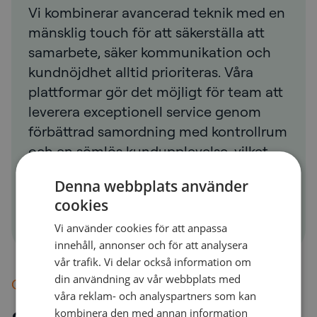
Vi kombinerar avancerad teknik med en
mänsklig touch för att säkerställa att
samarbete, säker kommunikation och
kundnöjdhet alltid prioriteras. Våra
plattformar gör det möjligt för team att
leverera exceptionell service genom
förbättrad samordning med kontrollrum
och en sömlös kundupplevelse, vilket
resulterar i högre förtroende,
Denna webbplats använder
engagemang och framgång.
cookies
Vi använder cookies för att anpassa
innehåll, annonser och för att analysera
vår trafik. Vi delar också information om
din användning av vår webbplats med
Collaboration
våra reklam- och analyspartners som kan
kombinera den med annan information