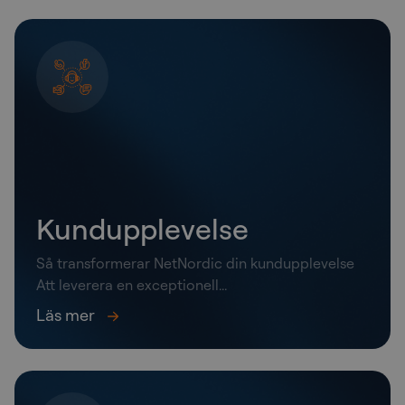
Kundupplevelse
Så transformerar NetNordic din kundupplevelse​
Att leverera en exceptionell...
Läs mer