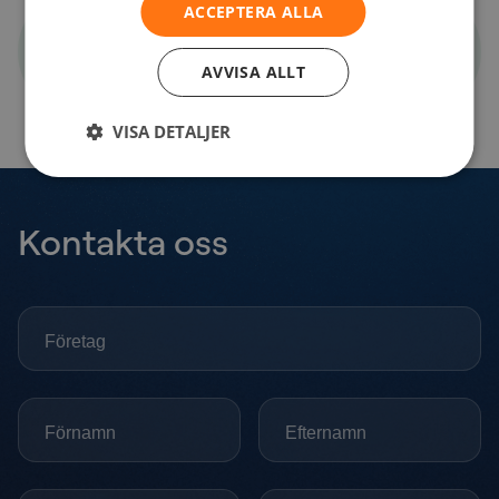
ACCEPTERA ALLA
Med
Erik Hovstad
AVVISA ALLT
Director Product & Architecture, Network
VISA DETALJER
Kontakta oss