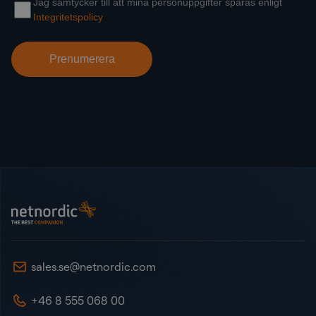
Sidot
NetNordic Sweden
sales.se@netnordic.com
+46 8 555 068 00