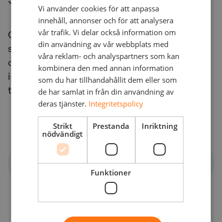
Styrning och riskinsyn
Vi använder cookies för att anpassa
innehåll, annonser och för att analysera
vår trafik. Vi delar också information om
Compliance by design innebär att
din användning av vår webbplats med
säkerhetskontroller, loggning, segmentering
våra reklam- och analyspartners som kan
och dokumentation integreras från dag ett –
kombinera den med annan information
inte eftermonteras när
som du har tillhandahållit dem eller som
tillsynsmyndigheterna ställer frågor.
de har samlat in från din användning av
deras tjänster.
Integritetspolicy
Strikt
Prestanda
Inriktning
nödvändigt
Med
Erik Ramstad
Head of Network, Infrastructure &
Funktioner
Cybersecurity