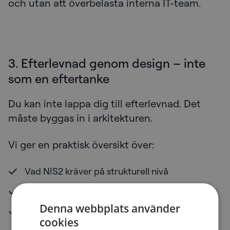
och utan att överbelasta interna IT-team.
3. Efterlevnad genom design – inte
som en eftertanke
Du kan inte lappa dig till efterlevnad. Det
måste byggas in i arkitekturen.
Vi ger en praktisk översikt över:
Vad NIS2 kräver på strukturell nivå
Hur arkitekturval påverkar efterlevnaden
Denna webbplats använder
Inbyggd rapportering och dokumentation
cookies