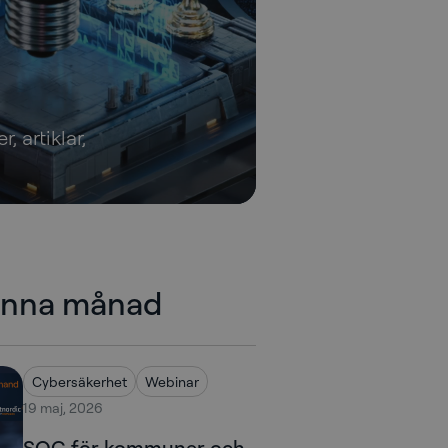
, artiklar,
enna månad
Cybersäkerhet
Webinar
19 maj, 2026
SOC för kommuner och