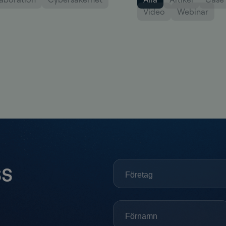
Video
Webinar
ss