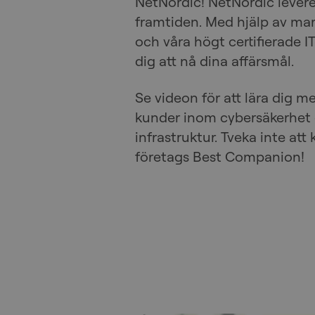
NetNordic! NetNordic leverer
framtiden. Med hjälp av ma
och våra högt certifierade IT
dig att nå dina affärsmål.
Se videon för att lära dig m
kunder inom cybersäkerhet o
infrastruktur. Tveka inte att 
företags Best Companion!