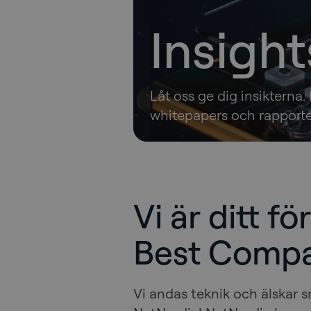
Insight
Låt oss ge dig insikterna. 
whitepapers och rapporter
Vi är ditt f
Best Comp
Vi andas teknik och älskar s