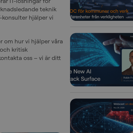
ar IT-lösningar för
rknadsledande teknik
-konsulter hjälper vi
er om hur vi hjälper våra
ch kritisk
kontakta oss – vi är ditt