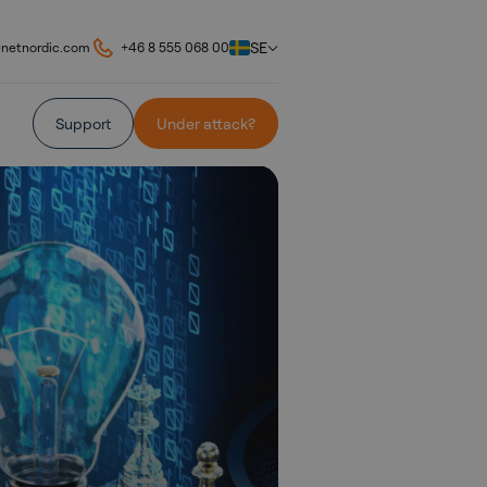
SE
@netnordic.com
+46 8 555 068 00
Support
Under attack?