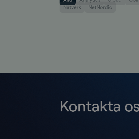
Nätverk
NetNordic
Kontakta o