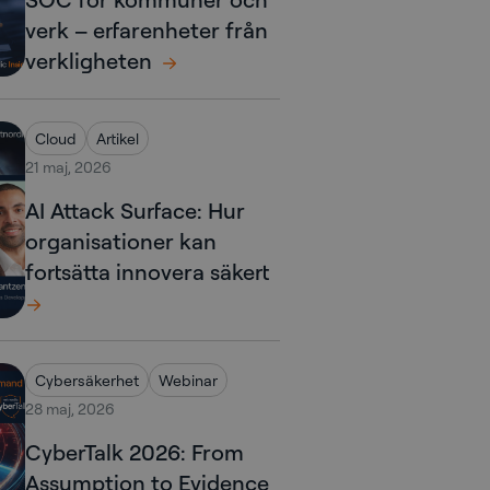
verk – erfarenheter från
verkligheten
Cloud
Artikel
21 maj, 2026
AI Attack Surface: Hur
organisationer kan
fortsätta innovera säkert
Cybersäkerhet
Webinar
28 maj, 2026
CyberTalk 2026: From
Assumption to Evidence