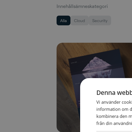
Innehållsämneskategori
Alla
Cloud
Security
Denna webb
Vi använder cookie
information om d
kombinera den me
från din användni