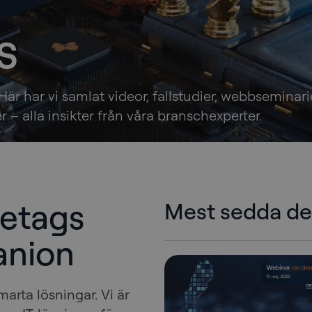
s
Här har vi samlat videor, fallstudier, webbseminarier
 – alla insikter från våra branschexperter.
öretags
Mest sedda d
anion
marta lösningar. Vi är