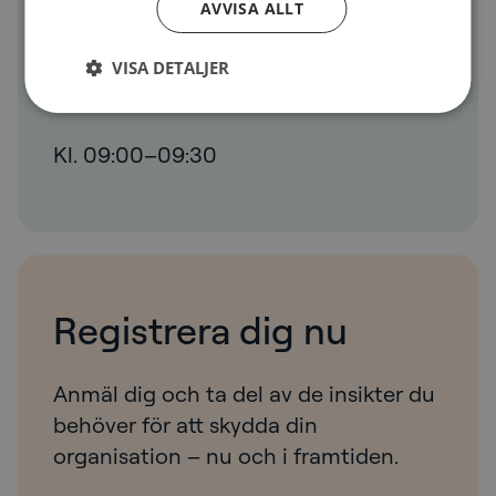
AVVISA ALLT
VISA DETALJER
29 januari 2025
Kl. 09:00–09:30
Registrera dig nu
Anmäl dig och ta del av de insikter du
behöver för att skydda din
organisation – nu och i framtiden.