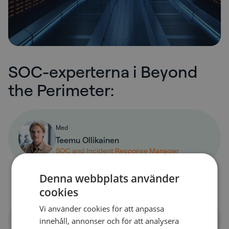
SOC-experterna i Beyond
the Perimeter:
Med
Teemu Ollikainen
SOC and Incident Response Manager
Denna webbplats använder
cookies
Vi använder cookies för att anpassa
Med
innehåll, annonser och för att analysera
Nicolas Samanéh