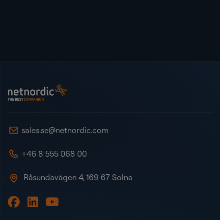
Sidot
NetNordic Sweden
sales.se@netnordic.com
+46 8 555 068 00
Råsundavägen 4, 169 67 Solna