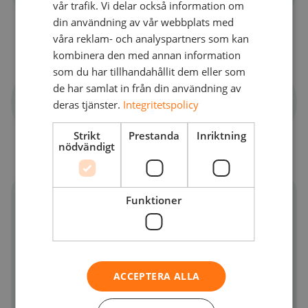
vår trafik. Vi delar också information om
Intelligence and Forensics Manager
din användning av vår webbplats med
våra reklam- och analyspartners som kan
kombinera den med annan information
som du har tillhandahållit dem eller som
Med
de har samlat in från din användning av
Matthew Clark
deras tjänster.
Integritetspolicy
NetNordic’s Director of Security, Datacenter &
Cloud Services
Strikt
Prestanda
Inriktning
nödvändigt
Funktioner
När och var?
Online
ACCEPTERA ALLA