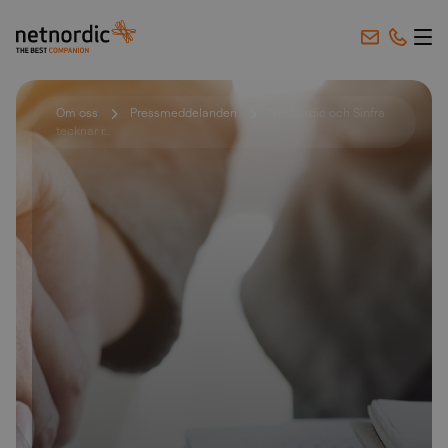
NetNordic Sweden
Hoppa till innehåll
Om oss
Pressmeddelanden
NetNordic och Sinfra
tecknar r...