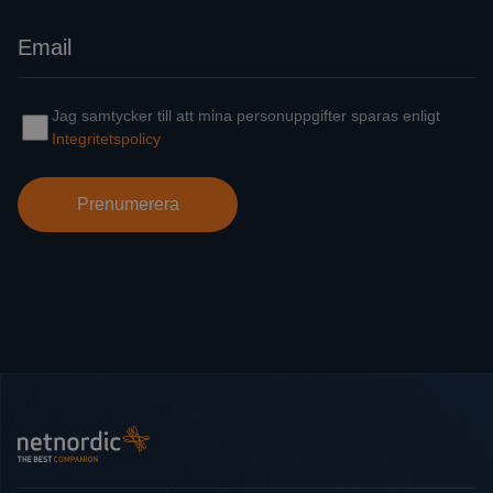
Sidot
NetNordic Sweden