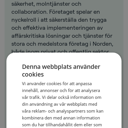
säkerhet, molntjänster och
collaboration. Företaget spelar en
nyckelroll i att säkerställa den trygga
och effektiva implementeringen av
affärskritiska lösningar och tjänster för
stora och medelstora företag i Norden,
både inom privat och offentlig sektor.
Den beräknade proformaomsättningen
Denna webbplats använder
för år 2023 uppgick till cirka 2,7
cookies
miljarder NOK. Innan förvärvet hade
företaget omkring 650 anställda,
Vi använder cookies för att anpassa
innehåll, annonser och för att analysera
fördelade på dotterbolag i Norge,
vår trafik. Vi delar också information om
Sverige, Danmark och Finland..
din användning av vår webbplats med
våra reklam- och analyspartners som kan
Läs mer
:
https://netnordic.se/
kombinera den med annan information
som du har tillhandahållit dem eller som