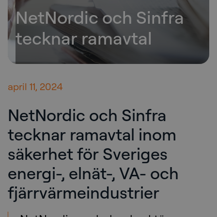
NetNordic och Sinfra
tecknar ramavtal
april 11, 2024
NetNordic och Sinfra
tecknar ramavtal inom
säkerhet för Sveriges
energi-, elnät-, VA- och
fjärrvärmeindustrier