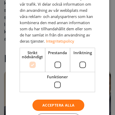
kompetens inom projektledning, IT-
vår trafik. Vi delar också information om
servicehantering, mjukvaruutveckling,
din användning av vår webbplats med
våra reklam- och analyspartners som kan
skräddarsydda lösningar och underhåll av
kombinera den med annan information
lösningar. Företaget har lång erfarenhet av
som du har tillhandahållit dem eller som
komplexa projekt och har mer än 20
de har samlat in från din användning av
anställda i Halden.
deras tjänster.
Integritetspolicy
Strikt
Prestanda
Inriktning
Relaterat innehåll
nödvändigt
Funktioner
ACCEPTERA ALLA