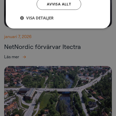
AVVISA ALLT
VISA DETALJER
januari 7, 2026
NetNordic förvärvar Itectra
Läs mer