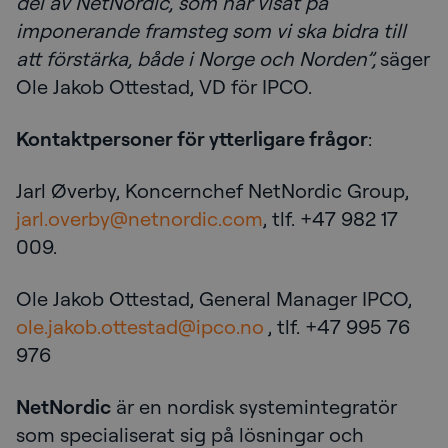
del av NetNordic, som har visat på
imponerande framsteg som vi ska bidra till
att förstärka, både i Norge och Norden”,
säger
Ole Jakob Ottestad, VD för IPCO.
Kontaktpersoner för ytterligare frågor
:
Jarl Øverby, Koncernchef NetNordic Group,
jarl.overby@netnordic.com
, tlf. +47 982 17
009.
Ole Jakob Ottestad, General Manager IPCO,
ole.jakob.ottestad@ipco.no
, tlf. +47 995 76
976
NetNordic
är en nordisk systemintegratör
som specialiserat sig på lösningar och