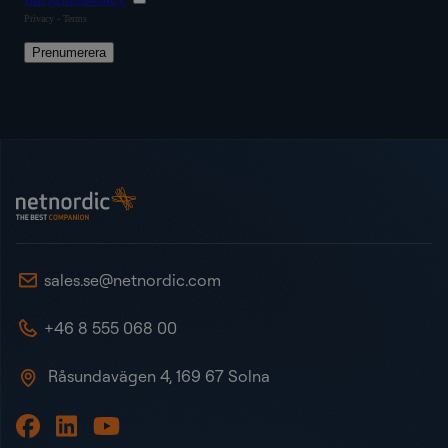
Sidot
NetNordic Sweden
sales.se@netnordic.com
+46 8 555 068 00
Råsundavägen 4, 169 67 Solna