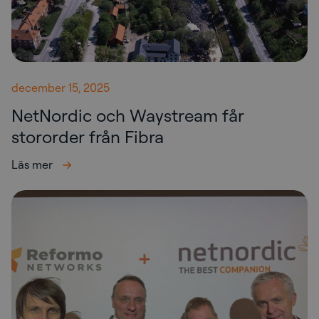
december 15, 2025
NetNordic och Waystream får
stororder från Fibra
Läs mer