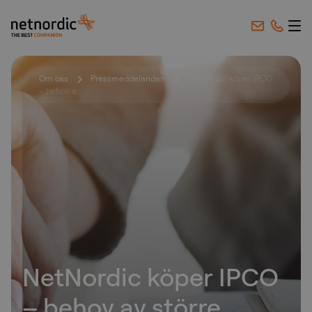
NetNordic Sweden
Hoppa till innehåll
Om oss
Pressmeddelanden
NetNordic köper IPCO
– behov a...
NetNordic köper IPCO
– behov av större