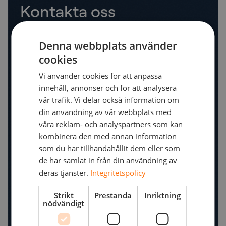
Kontakta oss
Ring oss gärna direkt på vårt telefonnummer
+46
8 555 068 00
, skicka oss ett mail
Denna webbplats använder
sales.se@netnordic.com
, eller fyll i formuläret så
cookies
återkommer vi till dig som snart som möjligt! Tack!
Vi använder cookies för att anpassa
innehåll, annonser och för att analysera
vår trafik. Vi delar också information om
din användning av vår webbplats med
våra reklam- och analyspartners som kan
kombinera den med annan information
som du har tillhandahållit dem eller som
de har samlat in från din användning av
deras tjänster.
Integritetspolicy
Strikt
Prestanda
Inriktning
nödvändigt