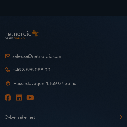
Sidot
NetNordic Sweden
sales.se@netnordic.com
+46 8 555 068 00
Råsundavägen 4, 169 67 Solna
Cybersäkerhet