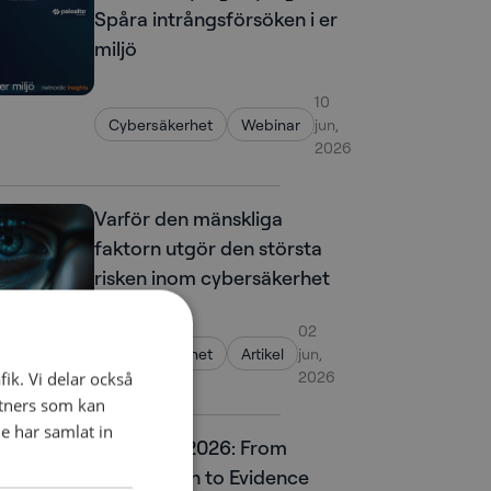
Spåra intrångsförsöken i er
miljö
10
Cybersäkerhet
Webinar
jun,
2026
Varför den mänskliga
faktorn utgör den största
risken inom cybersäkerhet
02
Cybersäkerhet
Artikel
jun,
2026
fik. Vi delar också
tners som kan
e har samlat in
CyberTalk 2026: From
Assumption to Evidence