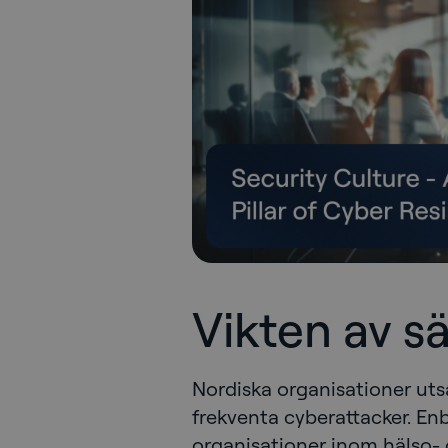
Vikten av s
Nordiska organisationer utsä
frekventa cyberattacker. En
organisationer inom hälso- 