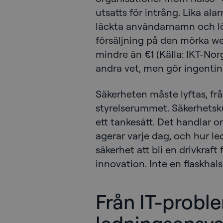
utsatts för intrång. Lika a
läckta användarnamn och lö
försäljning på den mörka we
mindre än €1 (Källa: IKT-No
andra vet, men gör ingentin
Säkerheten måste lyftas, frå
styrelserummet. Säkerhetskul
ett tankesätt. Det handlar 
agerar varje dag, och hur le
säkerhet att bli en drivkraft 
innovation. Inte en flaskhals
Från IT-problem