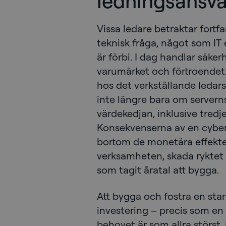
ledningsansva
Vissa ledare betraktar fort
teknisk fråga, något som IT 
är förbi. I dag handlar säk
varumärket och förtroendet. 
hos det verkställande ledar
inte längre bara om serverns
värdekedjan, inklusive tredj
Konsekvenserna av en cyberi
bortom de monetära effekte
verksamheten, skada ryktet
som tagit åratal att bygga.
Att bygga och fostra en star
investering – precis som en 
behovet är som allra störst