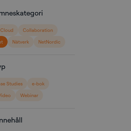
ämneskategori
Cloud
Collaboration
et
Nätverk
NetNordic
yp
se Studies
e-bok
Video
Webinar
innehåll