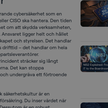
r
farande cybersäkerhet som en
eller CISO ska hantera. Den tiden
erhet om att skydda verksamheten,
Ansvaret ligger helt och hållet
skapet och styrelsen. Det handlar
 drifttid – det handlar om hela
epartsleverantörer.
ncident sträcker sig långt
rna. Det kan stoppa
 och undergräva ett förtroende
k säkerhetskultur är en
försäkring. Du inser värdet när
. Dessutom är en robust