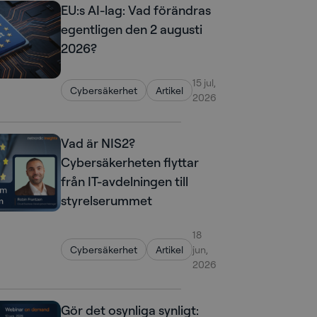
EU:s AI-lag: Vad förändras
egentligen den 2 augusti
2026?
15 jul,
Cybersäkerhet
Artikel
2026
Vad är NIS2?
Cybersäkerheten flyttar
från IT-avdelningen till
styrelserummet
18
Cybersäkerhet
Artikel
jun,
2026
Gör det osynliga synligt: