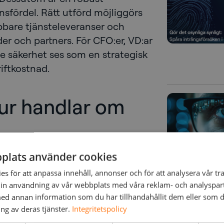
nsfördel. Rätt utförd möjliggörs
bare tjänsteleveranser och
er och partners. För CFO:er, VD:ar
e säkerhet ses som en strategisk
riftkostnad.
ur handlar om
plats använder cookies
rsakas av mänskligt felande (World
äker infrastruktur är kraftlös om
s för att anpassa innehåll, annonser och för att analysera vår tra
nk. Kultur handlar om attityd,
in användning av vår webbplats med våra reklam- och analyspar
d annan information som du har tillhandahållit dem eller som d
tenhet. Det handlar om
ng av deras tjänster.
Integritetspolicy
ala om för människor vad de ska