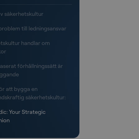
av säkerhetskultur
problem till ledningsansvar
tskultur handlar om
kor
baserat förhållningssätt är
äggande
för att bygga en
dskraftig säkerhetskultur:
ic: Your Strategic
ion