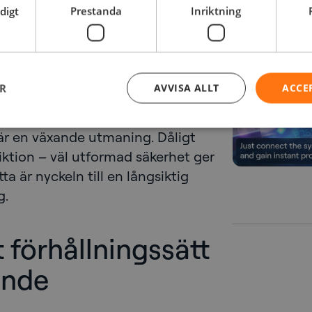
varför det är viktigt. Enbart
digt
Prestanda
Inriktning
igt.
 Det är skillnad på att
rktyg och att få det att lyckas.
ER
AVVISA ALLT
ACCE
de av förändringsledning,
isationen. Interna hot – både
 är en växande utmaning. Dåligt
iktion – väl utformad säkerhet ger
ta är nyckeln till en långsiktig
g.
t förhållningssätt
ande