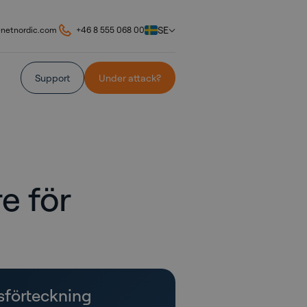
SE
@netnordic.com
+46 8 555 068 00
Support
Under attack?
e för
sförteckning