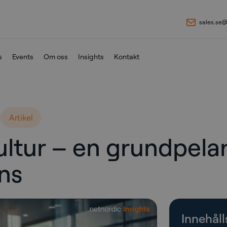
sales.se
s
Events
Om oss
Insights
Kontakt
Artikel
ltur – en grundpelar
ens
Innehåll