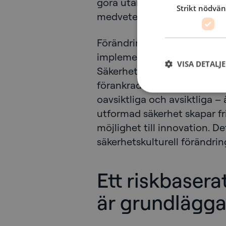
göra utan också att förklara 
Strikt nödvän
medvetenhet är inte tillräckl
Förändring kräver ledarskap.
implementera ett säkerhetsve
VISA DETALJ
Säkerhetskulturen är beroen
förankrad i toppen av organ
oavsiktliga och avsiktliga –
utformad säkerhet skapar fr
möjlighet till innovation. Det
säkerhetskulturell förändrin
Ett riskbasera
är grundlägg