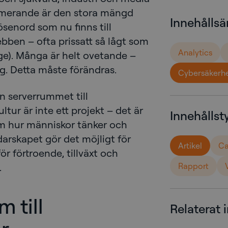
larmerande är den stora mängd
Innehålls
senord som nu finns till
bben – ofta prissatt så lågt som
Analytics
rge). Många är helt ovetande –
g. Detta måste förändras.
Cybersäkerh
n serverrummet till
tur är inte ett projekt – det är
Innehållst
om hur människor tänker och
darskapet gör det möjligt för
Artikel
Ca
för förtroende, tillväxt och
.
Rapport
 till
Relaterat 