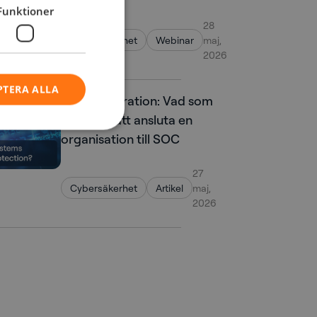
Funktioner
28
Cybersäkerhet
Webinar
maj,
2026
PTERA ALLA
SOC-integration: Vad som
krävs för att ansluta en
organisation till SOC
27
Cybersäkerhet
Artikel
maj,
2026