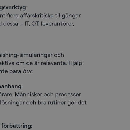
ingsverktyg
:
ntifiera affärskritiska tillgångar
 dessa – IT, OT, leverantörer,
ishing-simuleringar och
ktiva om de är relevanta. Hjälp
nte bara
hur
.
mmanhang
:
örare. Människor och processer
va lösningar och bra rutiner gör det
 förbättring
: