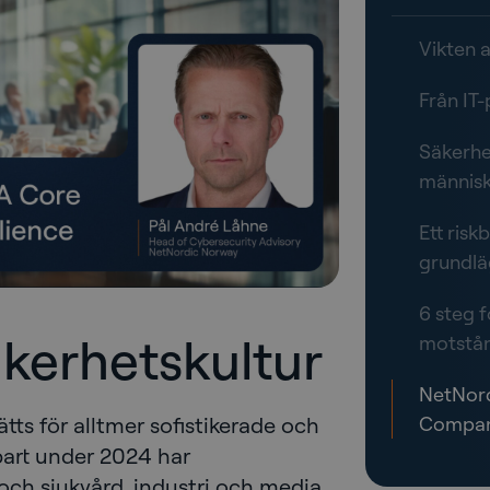
Vikten 
Från IT-
Säkerhe
männis
Ett risk
grundl
6 steg 
äkerhetskultur
motstån
NetNord
tts för alltmer sofistikerade och
Compan
bart under 2024 har
och sjukvård, industri och media