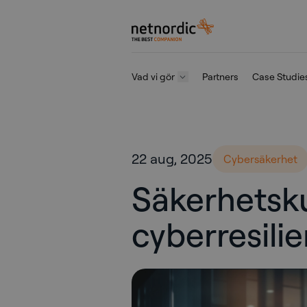
NetNordic Sweden
Vad vi gör
Partners
Case Studie
Hoppa till innehåll
22 aug, 2025
Cybersäkerhet
Säkerhetsku
cyberresili