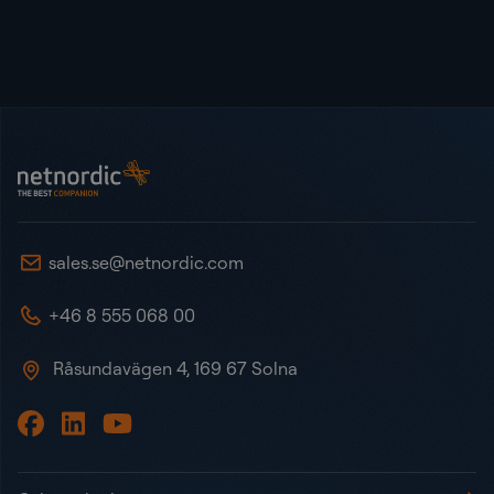
Sidot
NetNordic Sweden
sales.se@netnordic.com
+46 8 555 068 00
Råsundavägen 4, 169 67 Solna