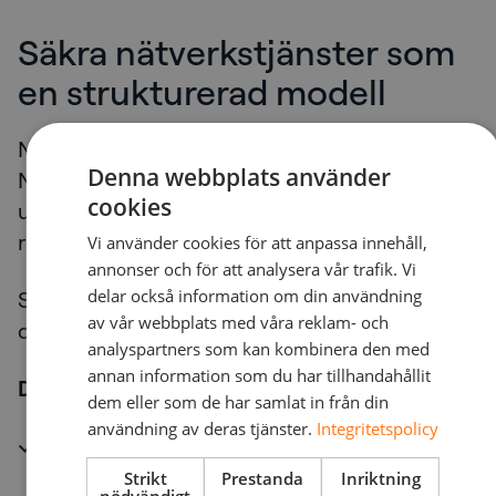
Säkra nätverkstjänster som
en strukturerad modell
NetNordic levererar NaaS genom Secure
Denna webbplats använder
Network Services (SNS): Ett nordiskt
cookies
utvecklat, leverantörsneutralt operativt
ramverk.
Vi använder cookies för att anpassa innehåll,
annonser och för att analysera vår trafik. Vi
delar också information om din användning
SNS är utformat för organisationer där
av vår webbplats med våra reklam- och
driftstopp är oacceptabelt.
analyspartners som kan kombinera den med
annan information som du har tillhandahållit
Där kombineras:
dem eller som de har samlat in från din
användning av deras tjänster.
Integritetspolicy
Nätverk
Strikt
Prestanda
Inriktning