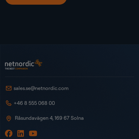
Sidot
NetNordic Sweden
sales.se@netnordic.com
+46 8 555 068 00
Råsundavägen 4, 169 67 Solna