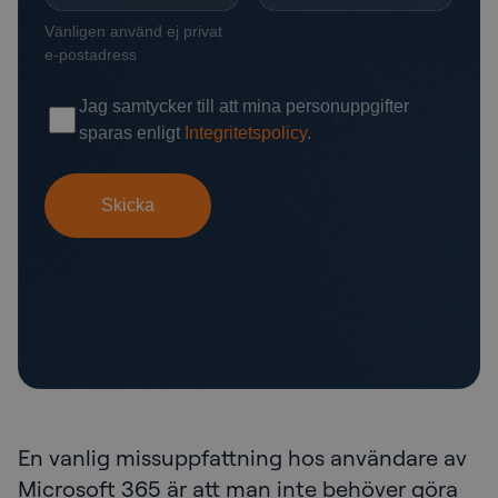
En vanlig missuppfattning hos användare av
Microsoft 365 är att man inte behöver göra