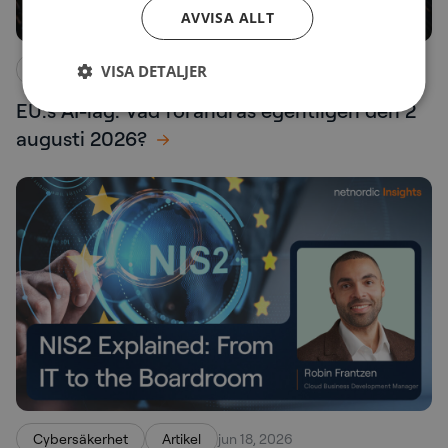
AVVISA ALLT
VISA DETALJER
Cybersäkerhet
Artikel
jul 15, 2026
EU:s AI-lag: Vad förändras egentligen den 2
augusti 2026?
Cybersäkerhet
Artikel
jun 18, 2026