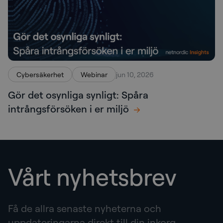
Cybersäkerhet
Webinar
jun 10, 2026
Gör det osynliga synligt: Spåra
intrångsförsöken i er miljö
Vårt nyhetsbrev
Få de allra senaste nyheterna och
uppdateringarna direkt till din inkorg.