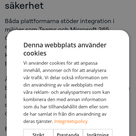
säkerhet
Båda plattformarna stöder integration i
miljöer som Teams och Microsoft 365
Copilot, vilket är viktigt eftersom AI-agenter
Denna webbplats använder
endast skapar mervärde när medarbetarna
cookies
kan använda dem på ett naturligt sätt inom
befintliga arbetsflöden.
Vi använder cookies för att anpassa
innehåll, annonser och för att analysera
vår trafik. Vi delar också information om
Åtkomstkontroll är också en viktig faktor att
din användning av vår webbplats med
beakta. Alla agenter bör inte vara tillgängliga
våra reklam- och analyspartners som kan
i hela organisationen, och planeringen av
kombinera den med annan information
driftsättningen blir ofta en del av den
som du har tillhandahållit dem eller som
övergripande styrningsstrategin.
de har samlat in från din användning av
deras tjänster.
Integritetspolicy
För många europeiska organisationer är
Strikt
Prestanda
Inriktning