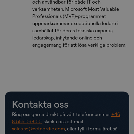
och användbar för både IT och
verksamheten. Microsoft Most Valuable
Professionals (MVP)-programmet
uppmärksammar exceptionella ledare i
samhället för deras tekniska expertis,
ledarskap, inflytande online och
engagemang för att lösa verkliga problem.
Kontakta oss
Ring oss gärna direkt på vårt telefonnummer
+46
8 555 068 00
, skicka oss ett mail
sales.se@netnordic.com
, eller fyll i formuläret så