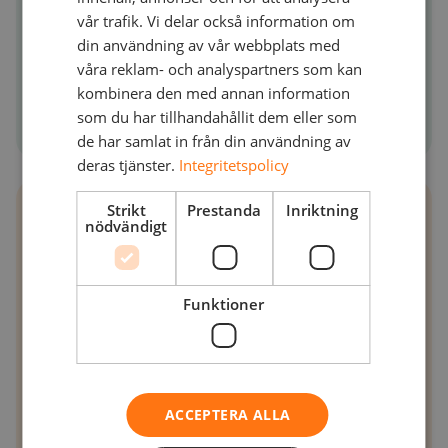
vår trafik. Vi delar också information om
Datum: 31 mars
din användning av vår webbplats med
våra reklam- och analyspartners som kan
Tid: 18:30
kombinera den med annan information
som du har tillhandahållit dem eller som
de har samlat in från din användning av
deras tjänster.
Integritetspolicy
Strikt
Prestanda
Inriktning
nödvändigt
Registrera dig nu
På grund av det begränsade antalet
Funktioner
platser gäller först till kvarn.
Hör av dig till din NetNordic-
kontaktperson för att gå vidare med
ACCEPTERA ALLA
din anmälan.