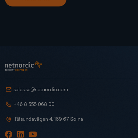
Sidot
NetNordic Sweden
sales.se@netnordic.com
+46 8 555 068 00
Råsundavägen 4, 169 67 Solna