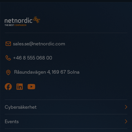
Sidot
NetNordic Sweden
sales.se@netnordic.com
+46 8 555 068 00
Råsundavägen 4, 169 67 Solna
Cybersäkerhet
Events