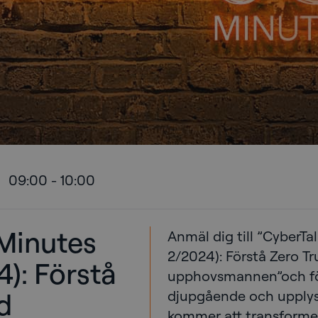
09:00
-
10:00
Minutes
Anmäl dig till ”CyberTa
2/2024): Förstå Zero T
4): Förstå
upphovsmannen”och fö
d
djupgående och upply
kommer att transformer