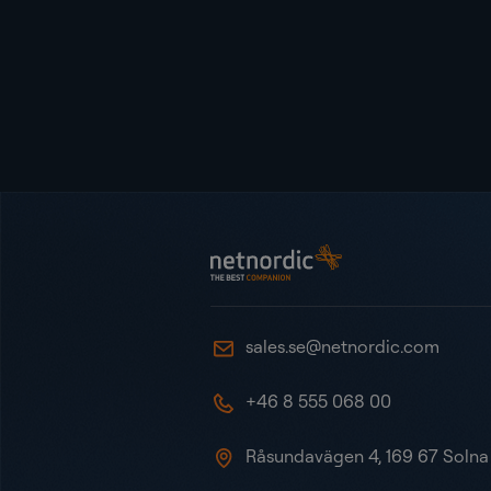
Sidot
NetNordic Sweden
sales.se@netnordic.com
+46 8 555 068 00
Råsundavägen 4, 169 67 Solna