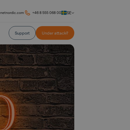
SE
@netnordic.com
+46 8 555 068 00
Support
Under attack?