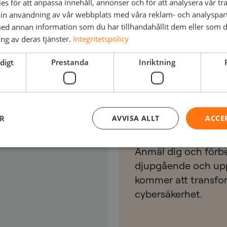
s för att anpassa innehåll, annonser och för att analysera vår tra
d
Illumio
.
in användning av vår webbplats med våra reklam- och analyspar
d annan information som du har tillhandahållit dem eller som d
ng av deras tjänster.
Integritetspolicy
digt
Prestanda
Inriktning
ar?
Registre
ER
AVVISA ALLT
ACCE
Anmäl dig och förb
djupgående och up
kommer att transfor
cybersäkerhet.