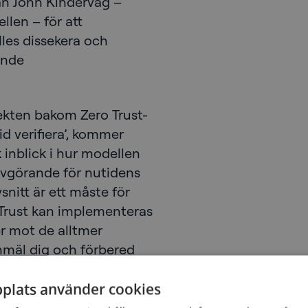
än John Kindervag –
llen – för att
es dissekera och
ande
ekten bakom Zero Trust-
tid verifiera’, kommer
 inblick i hur modellen
avgörande för nutidens
snitt är ett måste för
o Trust kan implementeras
er mot de alltmer
nmäl dig och förbered
pplysande diskussion
a ditt synsätt på
plats använder cookies
 av CyberTalk 60