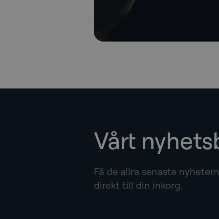
Vårt nyhets
Få de allra senaste nyhete
direkt till din inkorg.