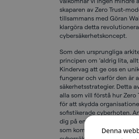
välkomnar vi ingen mindre 
skaparen av Zero Trust-mode
tillsammans med Göran Wall
klargöra detta revolutioner
cybersäkerhetskoncept.
Som den ursprungliga arkit
principen om ’aldrig lita, all
Kindervag att ge oss en unik
fungerar och varför den är 
säkerhetsstrategier. Detta av
alla som vill förstå hur Zer
för att skydda organisation
sofistikerade cyberhoten. A
dig på en djupgående och u
som kommer att transformer
Denna webb
cybersäkerhet. Detta avsnitt