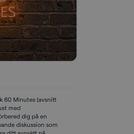
lk 60 Minutes (avsnitt
rust med
rbered dig på en
sande diskussion som
a ditt synsätt på