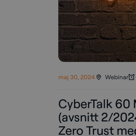
maj 30, 2024
Webinar
CyberTalk 60 
(avsnitt 2/202
Zero Trust me