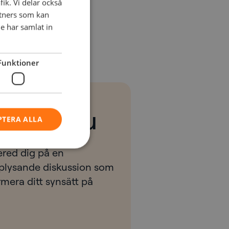
fik. Vi delar också
tners som kan
e har samlat in
Funktioner
ra dig nu
PTERA ALLA
ered dig på en
plysande diskussion som
mera ditt synsätt på