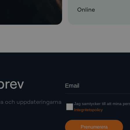
Online
brev
rna och uppdateringarna