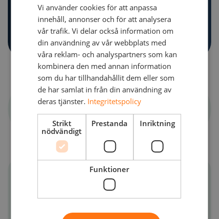
Vi använder cookies för att anpassa
innehåll, annonser och för att analysera
vår trafik. Vi delar också information om
din användning av vår webbplats med
våra reklam- och analyspartners som kan
kombinera den med annan information
som du har tillhandahållit dem eller som
de har samlat in från din användning av
Med
deras tjänster.
Integritetspolicy
Henrik Lundberg
Public Cloud Senior Advisor
Strikt
Prestanda
Inriktning
nödvändigt
Funktioner
När och var?