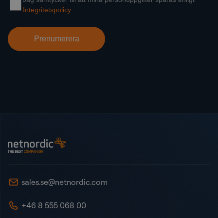
Sidot
NetNordic Sweden
sales.se@netnordic.com
+46 8 555 068 00